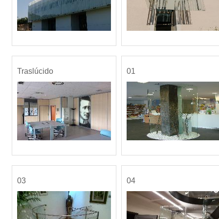
Traslúcido
01
03
04